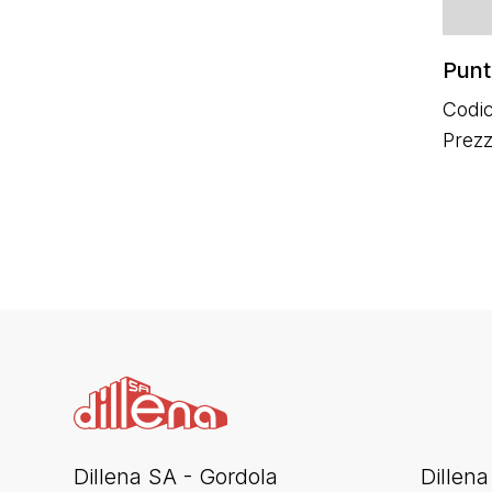
Punt
Codic
Prez
Dillena SA - Gordola
Dillena