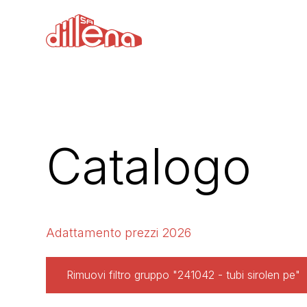
Catalogo
Adattamento prezzi 2026
Rimuovi filtro gruppo "241042 - tubi sirolen pe"