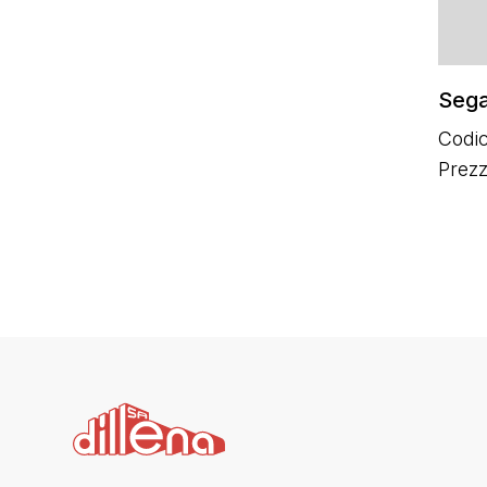
Sega
Codic
Prez