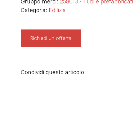
Gruppo merci:
258013 - Tubi e prefabbricati
Categoria:
Edilizia
Richiedi un'offerta
Condividi questo articolo