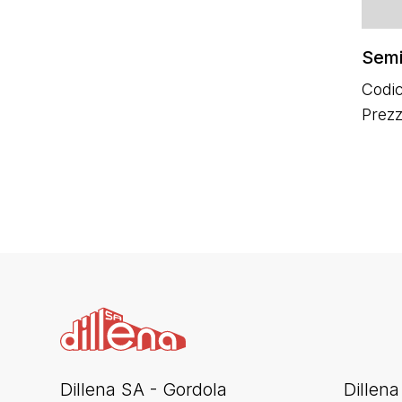
Semi
Codic
Prez
Dillena SA - Gordola
Dillena