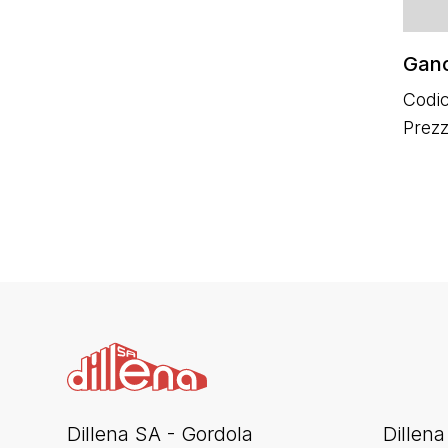
Ganc
Codic
Prez
Dillena SA - Gordola
Dillena