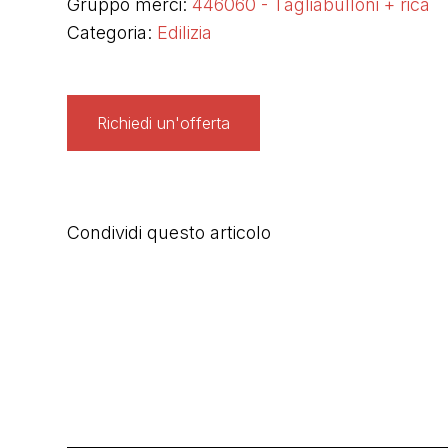
Gruppo merci:
446060 - Tagliabulloni + rica
Categoria:
Edilizia
Richiedi un'offerta
Condividi questo articolo