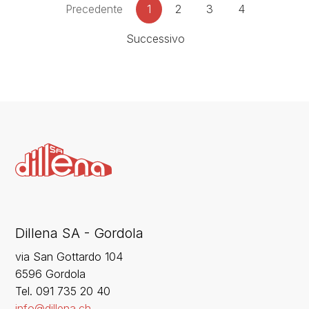
Precedente
1
2
3
4
Successivo
Dillena SA - Gordola
via San Gottardo 104
6596 Gordola
‍Tel. 091 735 20 40
info@dillena.ch